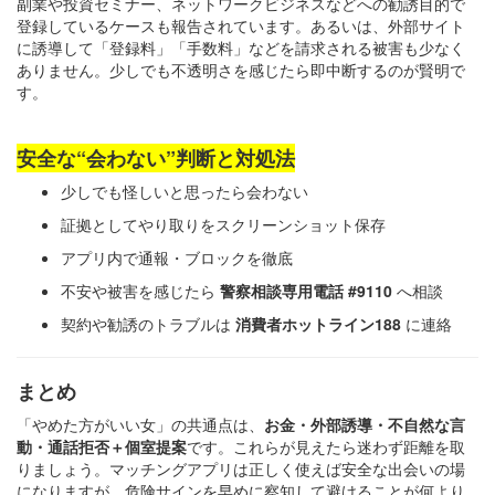
副業や投資セミナー、ネットワークビジネスなどへの勧誘目的で
登録しているケースも報告されています。あるいは、外部サイト
に誘導して「登録料」「手数料」などを請求される被害も少なく
ありません。少しでも不透明さを感じたら即中断するのが賢明で
す。
安全な“会わない”判断と対処法
少しでも怪しいと思ったら会わない
証拠としてやり取りをスクリーンショット保存
アプリ内で通報・ブロックを徹底
不安や被害を感じたら
警察相談専用電話 #9110
へ相談
契約や勧誘のトラブルは
消費者ホットライン188
に連絡
まとめ
「やめた方がいい女」の共通点は、
お金・外部誘導・不自然な言
動・通話拒否＋個室提案
です。これらが見えたら迷わず距離を取
りましょう。マッチングアプリは正しく使えば安全な出会いの場
になりますが、危険サインを早めに察知して避けることが何より