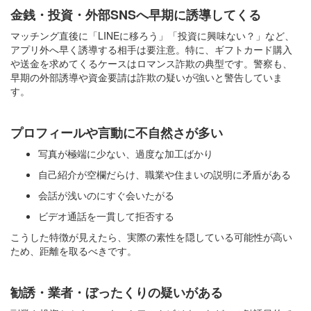
金銭・投資・外部SNSへ早期に誘導してくる
マッチング直後に「LINEに移ろう」「投資に興味ない？」など、
アプリ外へ早く誘導する相手は要注意。特に、ギフトカード購入
や送金を求めてくるケースはロマンス詐欺の典型です。警察も、
早期の外部誘導や資金要請は詐欺の疑いが強いと警告していま
す。
プロフィールや言動に不自然さが多い
写真が極端に少ない、過度な加工ばかり
自己紹介が空欄だらけ、職業や住まいの説明に矛盾がある
会話が浅いのにすぐ会いたがる
ビデオ通話を一貫して拒否する
こうした特徴が見えたら、実際の素性を隠している可能性が高い
ため、距離を取るべきです。
勧誘・業者・ぼったくりの疑いがある