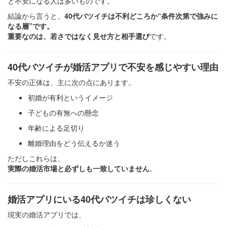
と不安になる人は多いものです。
結論から言うと、
40代バツイチは不利どころか“条件次第で強みに
なる層”
です。
重要なのは、若さではなく
見せ方と相手選び
です。
40代バツイチが婚活アプリで不安を感じやすい理由
不安の正体は、主に次の点にあります。
初婚が有利というイメージ
子どもの有無への懸念
年齢による足切り
離婚理由をどう伝えるか迷う
ただしこれらは、
実際の婚活市場と必ずしも一致していません
。
婚活アプリにいる40代バツイチは珍しくない
現実の婚活アプリでは、