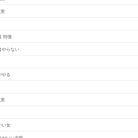
現実
 特徴
はやらない
がやる
現実
いい女
方がいい女性